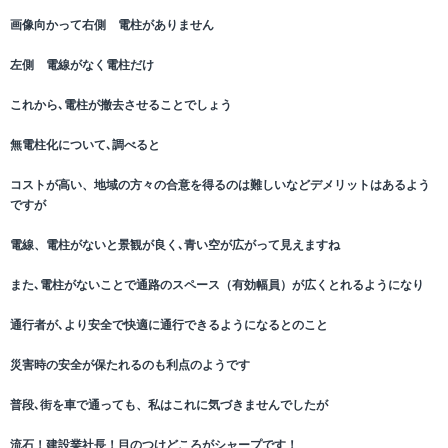
画像向かって右側 電柱がありません
左側 電線がなく電柱だけ
これから､電柱が撤去させることでしょう
無電柱化について､調べると
コストが高い、地域の方々の合意を得るのは難しいなどデメリットはあるよう
ですが
電線、電柱がないと景観が良く､青い空が広がって見えますね
また､電柱がないことで通路のスペース（有効幅員）が広くとれるようになり
通行者が､より安全で快適に通行できるようになるとのこと
災害時の安全が保たれるのも利点のようです
普段､街を車で通っても、私はこれに気づきませんでしたが
流石！建設業社長！目のつけどころがシャープです！