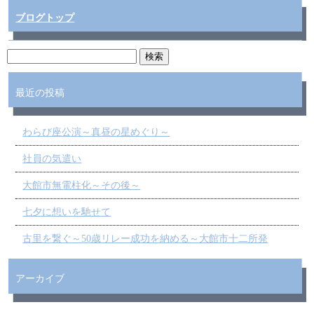
ブログトップ
最近の投稿
わらび座公演～真昼の星めぐり～
社員の気遣い
大館市無電柱化～その後～
七夕に想いを馳せて
古里を繋ぐ～50歳リレー成功を納める～大館市十二所発
アーカイブ