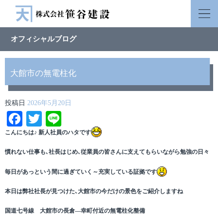
オフィシャルブログ
大館市の無電柱化
投稿日
2026年5月20日
Facebook
Twitter
Line
こんにちは♪ 新人社員のハタです
慣れない仕事も､社長はじめ､従業員の皆さんに支えてもらいながら勉強の日々
毎日があっという間に過ぎていく～充実している証拠です
本日は弊社社長が見つけた､大館市の今だけの景色をご紹介しますね
国道七号線 大館市の長倉―幸町付近の無電柱化整備