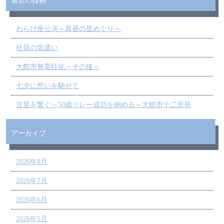
最近の投稿
わらび座公演～真昼の星めぐり～
社員の気遣い
大館市無電柱化～その後～
七夕に想いを馳せて
古里を繋ぐ～50歳リレー成功を納める～大館市十二所発
アーカイブ
2026年8月
2026年7月
2026年6月
2026年5月