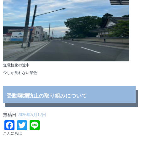
無電柱化の途中
今しか見れない景色
受動喫煙防止の取り組みについて
投稿日
2026年5月12日
Facebook
Twitter
Line
こんにちは