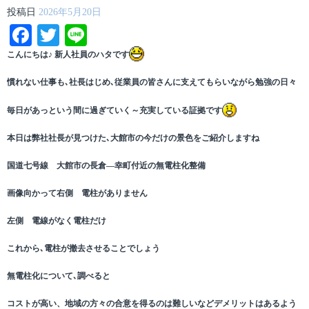
投稿日
2026年5月20日
Facebook
Twitter
Line
こんにちは♪ 新人社員のハタです
慣れない仕事も､社長はじめ､従業員の皆さんに支えてもらいながら勉強の日々
毎日があっという間に過ぎていく～充実している証拠です
本日は弊社社長が見つけた､大館市の今だけの景色をご紹介しますね
国道七号線 大館市の長倉―幸町付近の無電柱化整備
画像向かって右側 電柱がありません
左側 電線がなく電柱だけ
これから､電柱が撤去させることでしょう
無電柱化について､調べると
コストが高い、地域の方々の合意を得るのは難しいなどデメリットはあるよう